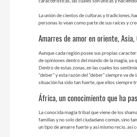
características, las cuales son únicas y hacien
La unión de cientos de culturas y tradiciones, h
personas lo vean como parte de sus raíces y cre
Amarres de amor en oriente, Asia,
Aunque cada región posee sus propias caracterí
de opiniones dentro del mundo de la magia, ya qu
Dentro de estas zonas, en las cuales los sentim
“deber” y esta razón del “deber” siempre va de l
situación ha sido tan fuerte, que ellos siempre 
África, un conocimiento que ha pa
La conocida magia tribal que viene de los shama
familias y no solo del ciudadano común, sino ta
un tipo de amarre fuerte y así mismo recio, así