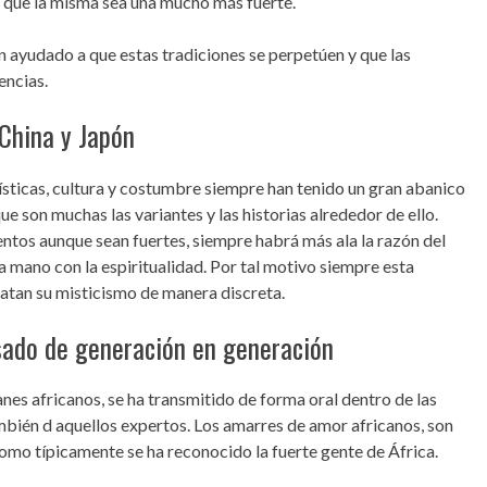
do que la misma sea una mucho más fuerte.
an ayudado a que estas tradiciones se perpetúen y que las
encias.
 China y Japón
sticas, cultura y costumbre siempre han tenido un gran abanico
e son muchas las variantes y las historias alrededor de ello.
ientos aunque sean fuertes, siempre habrá más ala la razón del
a mano con la espiritualidad. Por tal motivo siempre esta
tratan su misticismo de manera discreta.
sado de generación en generación
nes africanos, se ha transmitido de forma oral dentro de las
mbién d aquellos expertos. Los amarres de amor africanos, son
 como típicamente se ha reconocido la fuerte gente de África.