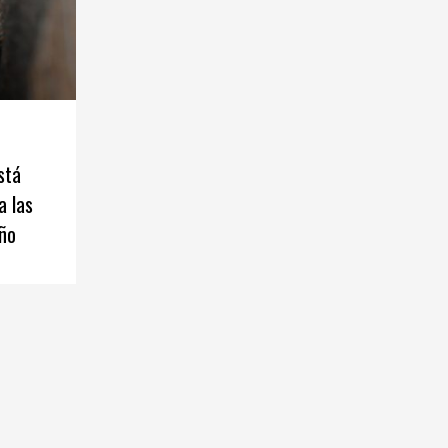
stá
a las
año