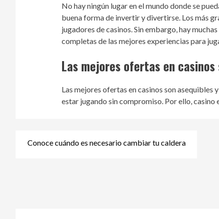
No hay ningún lugar en el mundo donde se pueda
buena forma de invertir y divertirse. Los más g
jugadores de casinos. Sin embargo, hay muchas ma
completas de las mejores experiencias para jug
Las mejores ofertas en casinos
Las mejores ofertas en casinos son asequibles
estar jugando sin compromiso. Por ello, casino 
Conoce cuándo es necesario cambiar tu caldera
Navegación
de
entradas