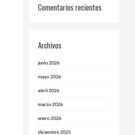
Comentarios recientes
Archivos
junio 2026
mayo 2026
abril 2026
marzo 2026
enero 2026
diciembre 2025