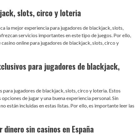
ack, slots, circo y loteria
ca la mejor experiencia para jugadores de blackjack, slots,
 ofrezcan servicios importantes en este tipo de juegos. Por ello,
 casino online para jugadores de blackjack, slots, circo y
xclusivos para jugadores de blackjack,
 para jugadores de blackjack, slots, circo y loteria. Estos
 opciones de jugar y una buena experiencia personal. Sin
 están incluidas en estas listas. Por ello, es importante leer las
 dinero sin casinos en España