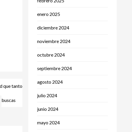
febrero 2025
enero 2025
diciembre 2024
noviembre 2024
octubre 2024
septiembre 2024
agosto 2024
ad que tanto
julio 2024
buscas
junio 2024
mayo 2024