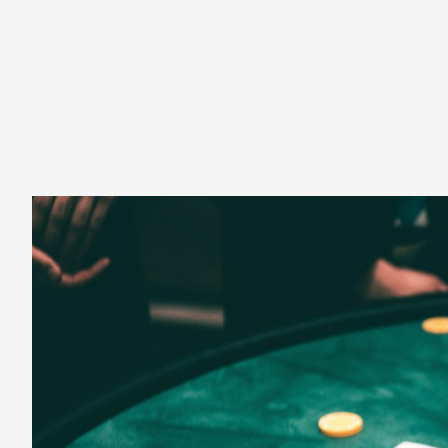
Saltar
al
contenido