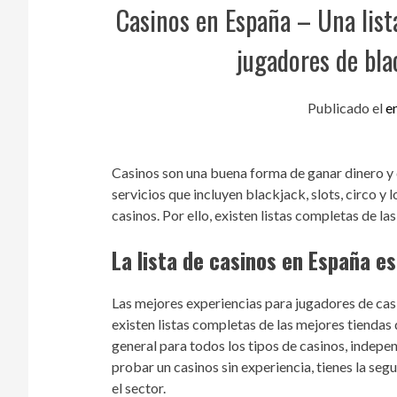
Casinos en España – Una list
jugadores de blac
Publicado el
e
Casinos son una buena forma de ganar dinero y 
servicios que incluyen blackjack, slots, circo y
casinos. Por ello, existen listas completas de l
La lista de casinos en España e
Las mejores experiencias para jugadores de cas
existen listas completas de las mejores tiendas
general para todos los tipos de casinos, indepe
probar un casinos sin experiencia, tienes la seg
el sector.