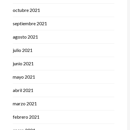
octubre 2021
septiembre 2021
agosto 2021
julio 2021
junio 2021
mayo 2021
abril 2021
marzo 2021
febrero 2021