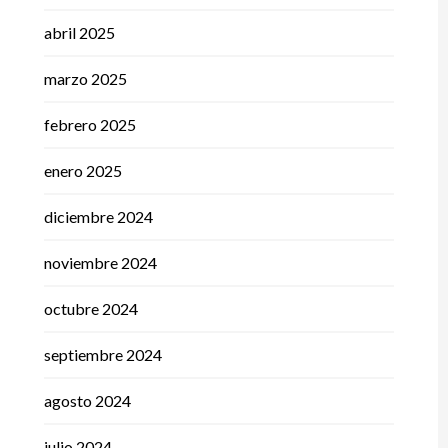
abril 2025
marzo 2025
febrero 2025
enero 2025
diciembre 2024
noviembre 2024
octubre 2024
septiembre 2024
agosto 2024
julio 2024