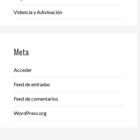
Videncia y Adivinación
Meta
Acceder
Feed de entradas
Feed de comentarios
WordPress.org