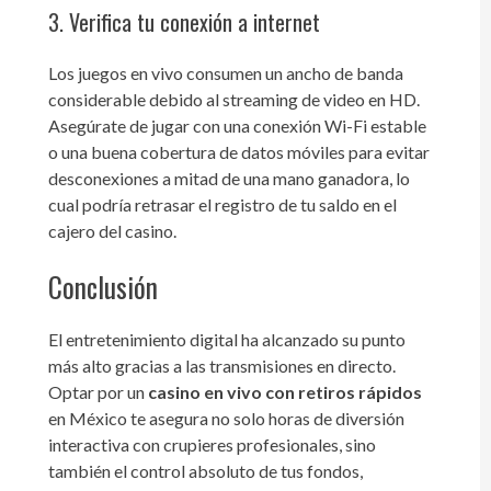
3. Verifica tu conexión a internet
Los juegos en vivo consumen un ancho de banda
considerable debido al streaming de video en HD.
Asegúrate de jugar con una conexión Wi-Fi estable
o una buena cobertura de datos móviles para evitar
desconexiones a mitad de una mano ganadora, lo
cual podría retrasar el registro de tu saldo en el
cajero del casino.
Conclusión
El entretenimiento digital ha alcanzado su punto
más alto gracias a las transmisiones en directo.
Optar por un
casino en vivo con retiros rápidos
en México te asegura no solo horas de diversión
interactiva con crupieres profesionales, sino
también el control absoluto de tus fondos,