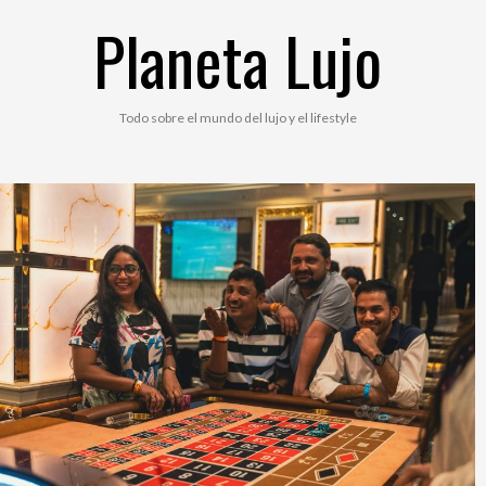
Saltar
Planeta Lujo
al
contenido
Todo sobre el mundo del lujo y el lifestyle