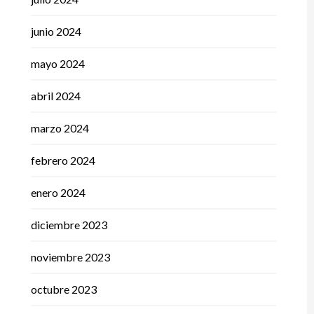
junio 2024
mayo 2024
abril 2024
marzo 2024
febrero 2024
enero 2024
diciembre 2023
noviembre 2023
octubre 2023