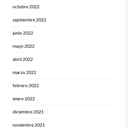
octubre 2022
septiembre 2022
junio 2022
mayo 2022
abril 2022
marzo 2022
febrero 2022
enero 2022
diciembre 2021
noviembre 2021