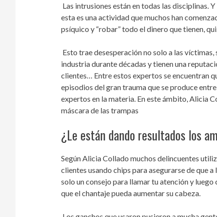
Las intrusiones están en todas las disciplinas. 
esta es una actividad que muchos han comenzado
psíquico y “robar” todo el dinero que tienen, qu
Esto trae desesperación no solo a las víctimas,
industria durante décadas y tienen una reputació
clientes… Entre estos expertos se encuentran q
episodios del gran trauma que se produce entre l
expertos en la materia. En este ámbito, Alicia Co
máscara de las trampas
¿Le están dando resultados los a
Según Alicia Collado muchos delincuentes utiliza
clientes usando chips para asegurarse de que a l
solo un consejo para llamar tu atención y luego
que el chantaje pueda aumentar su cabeza.
Los ganchos que usaron pusieron a mucha gente 