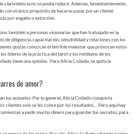
Y la clarividencia no se podía reducir. Además, lamentablemente,
 con el único propósito de hacerse pasar por un cliente
izás por engaño o extorsión.
 sino también a personas visionarias que han trabajado en la
n de diligencia, capacitación, sensibilidad y relaciones con los
uienes quizás conozcan el terrible malestar que provocan estos
os líderes de la práctica del tarot y los médiums de los
llado tiene una opinión. Para Alicia Collado, se quita la
marres de amor?
n los anzuelos. Por lo general, Alicia Collado conquista
os clientes solo se les cobre por los resultados… Pero aquí hay
 comienzas a pedir mucho dinero para guardar tus secretos, para
en manos de los malos. Por ello, Alicia Collado advierte contra