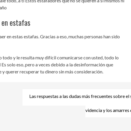
dale todo, a ti Estos estafadores que no se quieren a sí mismos ni
daño
 en estafas
er en estas estafas. Gracias a eso, muchas personas han sido
 todo y le resulta muy difícil comunicarse con usted, todo lo
 Es solo eso, pero a veces debido a la desinformación que
y querer recuperar tu dinero sin más consideración.
Las respuestas a las dudas más frecuentes sobre el 
videncia y los amarres