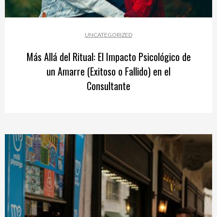
UNCATEGORIZED
Más Allá del Ritual: El Impacto Psicológico de
un Amarre (Exitoso o Fallido) en el
Consultante