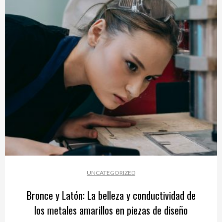
UNCATEGORIZED
Bronce y Latón: La belleza y conductividad de
los metales amarillos en piezas de diseño