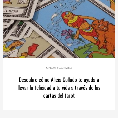
UNCATEGORIZED
Descubre cómo Alicia Collado te ayuda a
llevar la felicidad a tu vida a través de las
cartas del tarot