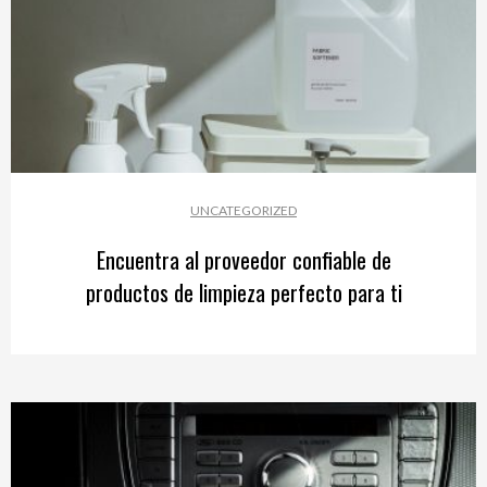
UNCATEGORIZED
Encuentra al proveedor confiable de
productos de limpieza perfecto para ti