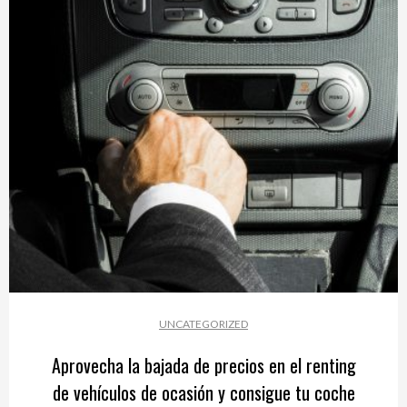
UNCATEGORIZED
Aprovecha la bajada de precios en el renting
de vehículos de ocasión y consigue tu coche