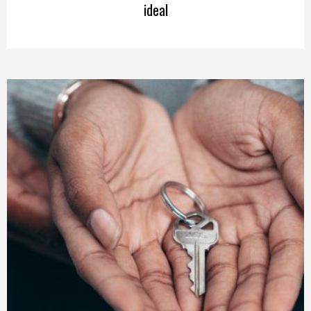
ideal