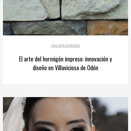
UNCATEGORIZED
El arte del hormigón impreso: innovación y
diseño en Villaviciosa de Odón