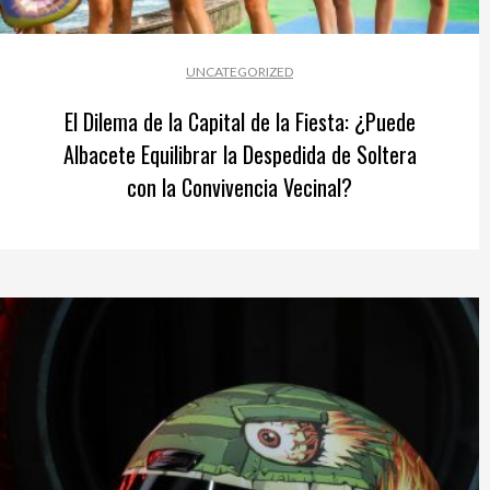
UNCATEGORIZED
El Dilema de la Capital de la Fiesta: ¿Puede
Albacete Equilibrar la Despedida de Soltera
con la Convivencia Vecinal?