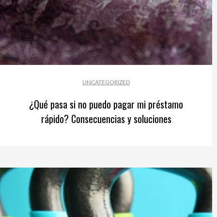
UNCATEGORIZED
¿Qué pasa si no puedo pagar mi préstamo
rápido? Consecuencias y soluciones