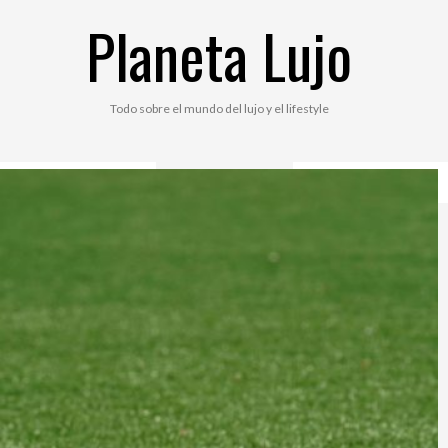
Saltar
Planeta Lujo
al
contenido
Todo sobre el mundo del lujo y el lifestyle
Entradas anteriores
Entradas siguientes
Navegación
de
entradas